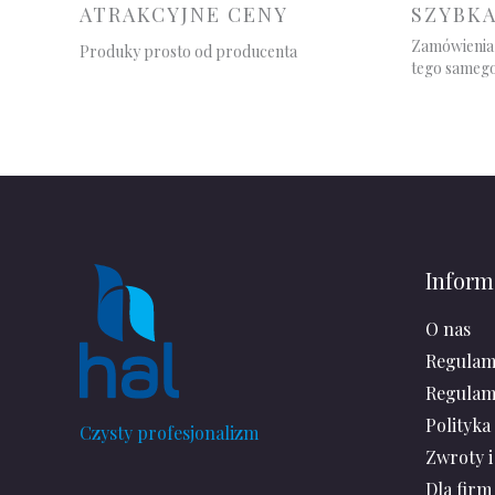
ATRAKCYJNE CENY
SZYBK
Zamówienia 
Produky prosto od producenta
tego samego
Inform
O nas
Regulam
Regulam
Polityka
Czysty profesjonalizm
Zwroty i
Dla firm 