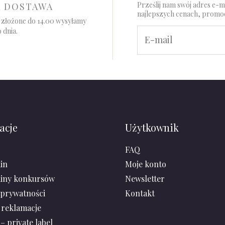
Prześlij nam swój adres e-
A DOSTAWA
najlepszych cenach, promo
złożone do 14.00 wysyłamy
 dnia.
acje
Użytkownik
FAQ
in
Moje konto
iny konkursów
Newsletter
 prywatności
Kontakt
 reklamacje
– private label