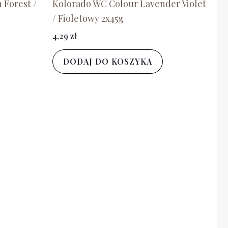
 Forest /
Kolorado WC Colour Lavender Violet
/ Fioletowy 2x45g
4,29
zł
DODAJ DO KOSZYKA