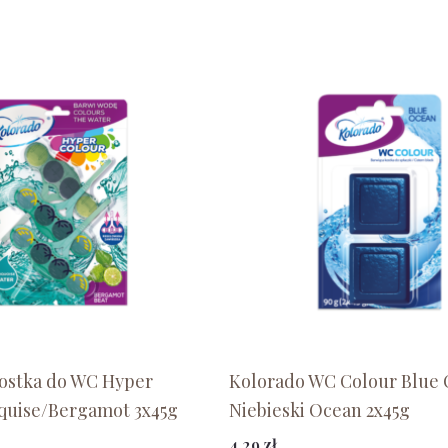
ostka do WC Hyper
Kolorado WC Colour Blue 
quise/Bergamot 3x45g
Niebieski Ocean 2x45g
4,29
zł