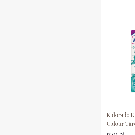
Kolorado K
Colour Tur
13,00
zł