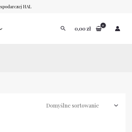
ospodarczej HAL
Szukaj
0,00
zł