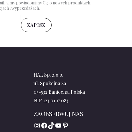
mail, a my powiadomimy Cię o nowych produktach,
cjach i wyprzedażach.
ZAPISZ
HAL Sp. z o.o.
ul. Spokojna 8a
05-532 Baniocha, Polska
NIP 123 01 17 083
ZAOBSERWUJ NAS