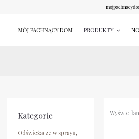
Przejdź
mojpachnacydom
do
treści
MÓJ PACHNĄCY DOM
PRODUKTY
NO
Wyświetlan
Kategorie
Odświeżacze w sprayu,